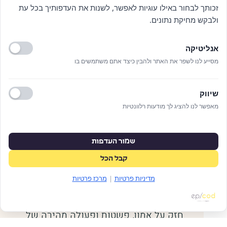
זכותך לבחור באילו עוגיות לאפשר, לשנות את העדפותיך בכל עת
ולבקש מחיקת נתונים.
פלטפורמה
עיצוב
אנליטיקה
וורדפרס
אסף מרון
מסייע לנו לשפר את האתר ולהבין כיצד אתם משתמשים בו
להקליד
שפות
עסקי
עברית
שיווק
שנה
מאפשר לנו להציג לך מודעות רלוונטיות
2024
אתר מודרני עבור חברת שירותים
שמור העדפות
פיננסיים המציעה פתרונות אשראי, המרת
קבל הכל
מטבע והעברות כספים בינלאומיות.
מדיניות פרטיות
|
מרכז פרטיות
הפלטפורמה מציגה שירותים פיננסיים
מורכבים בצורה ברורה ונגישה, עם דגש
חזק על אמון, פשטות ופעולה מהירה של