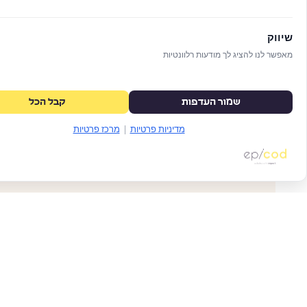
שיווק
אתר בעל אופי ויזואלי עבור סטודיו לאדריכלות נוף, שנ
סביבה ומרחבים בנויים. הפלטפורמה מציגה מגוון עבודות
מאפשר לנו להציג לך מודעות רלוונטיות
רחבות היקף – באמצעות חוויה מינימליסטית וסוחפת המ
מרחבי.
שמור העדפות
קבל הכל
מדיניות פרטיות
|
מרכז פרטיות
פרויקט קו
קצי
מסעדת יוק