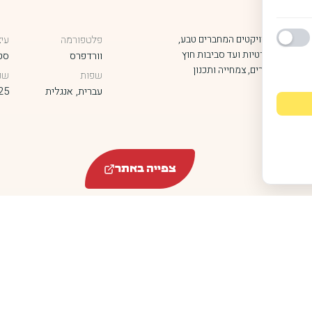
ועד להציג פרויקטים המחברים טבע,
פלטפורמה
עיצ
 – מגינות פרטיות ועד סביבות חוץ
וורדפרס
סטו
דגישה חומרים, צמחייה ותכנון
שפות
שנ
עברית, אנגלית
25
צפייה באתר
דם
ר
רה