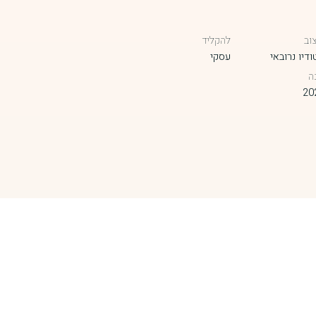
וב
להקליד
דיו נרובאי
עסקי
ה
20
פרויקט הבא
ציפור נפש
מרכז בריאות וחוסן